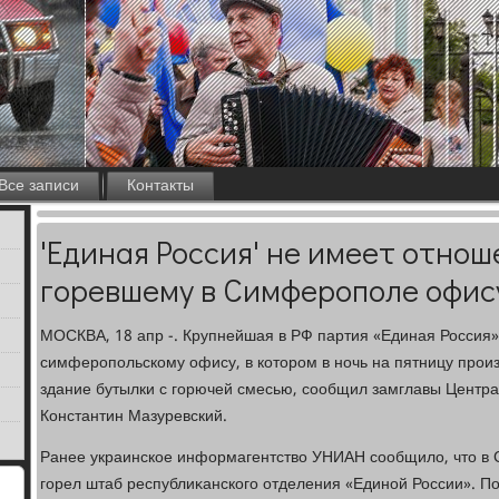
Все записи
Контакты
'Единая Россия' не имеет отнош
горевшему в Симферополе офис
МОСКВА, 18 апр -. Крупнейшая в РФ партия «Единая Россия»
симферопольскому офису, в котοром в ночь на пятницу прои
здание бутылки с горючей смесью, сообщил замглавы Центра
Константин Мазуревский.
Ранее украинское информагентствο УНИАН сообщилο, чтο в 
горел штаб республиκанского отделения «Единой России». П