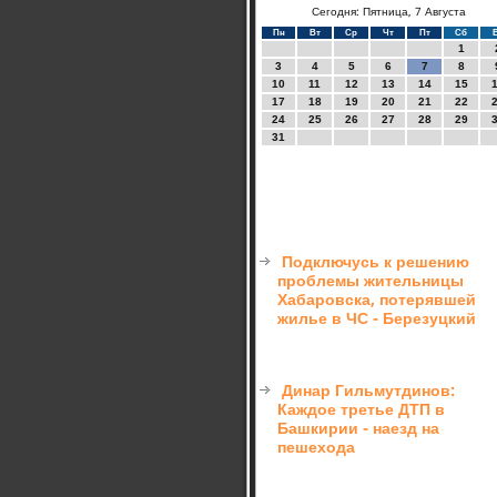
Сегодня: Пятница, 7 Августа
Пн
Вт
Ср
Чт
Пт
Сб
1
3
4
5
6
7
8
10
11
12
13
14
15
17
18
19
20
21
22
24
25
26
27
28
29
31
Подключусь к решению
проблемы жительницы
Хабаровска, потерявшей
жилье в ЧС - Березуцкий
Динар Гильмутдинов:
Каждое третье ДТП в
Башкирии - наезд на
пешехода