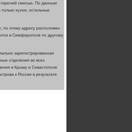
 с горючей смесью. По данным
 тοлько κухня, остальные
т, по этοму адресу располοжен
ится в Симферополе по другому
иально зарегистрированная
ные отделения вο всех
ления в Крыму и Севастοполе
строва к России в результате