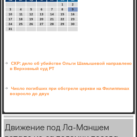
Пн
Вт
Ср
Чт
Пт
Сб
Вс
1
2
3
4
5
6
7
8
9
10
11
12
13
14
15
16
17
18
19
20
21
22
23
24
25
26
27
28
29
30
31
СКР: дело об убийстве Ольги Шамышевой направлено
в Верховный суд РТ
Число погибших при обстреле церкви на Филиппинах
возросло до двух
Движение под Ла-Маншем