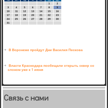
Пн
Вт
Ср
Чт
Пт
Сб
Вс
1
2
3
4
5
6
7
8
9
10
11
12
13
14
15
16
17
18
19
20
21
22
23
24
25
26
27
28
29
30
31
В Воронеже пройдут Дни Василия Пескова
Власти Краснодара пообещали открыть сквер со
слоном уже к 1 июня
Связь с нами