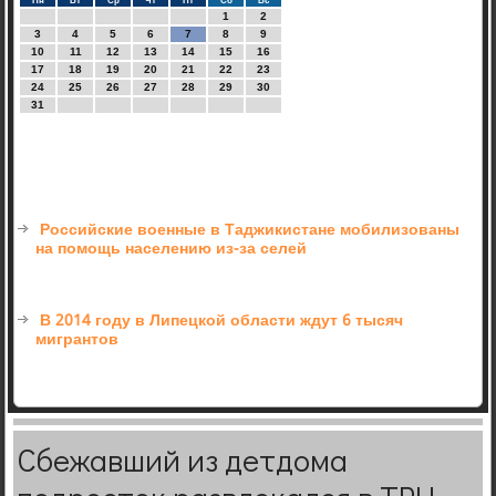
Пн
Вт
Ср
Чт
Пт
Сб
Вс
1
2
3
4
5
6
7
8
9
10
11
12
13
14
15
16
17
18
19
20
21
22
23
24
25
26
27
28
29
30
31
Российские военные в Таджикистане мобилизованы
на помощь населению из-за селей
В 2014 году в Липецкой области ждут 6 тысяч
мигрантов
Сбежавший из детдома