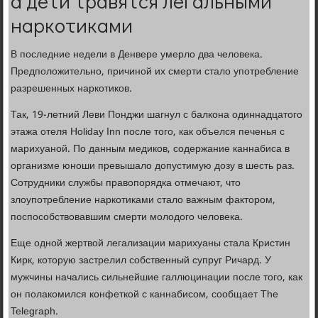
а дети травятся легальными
наркотиками
В последние недели в Денвере умерло два человека.
Предположительно, причиной их смерти стало употребление
разрешенных наркотиков.
Так, 19-летний Леви Понджи шагнул с балкона одиннадцатого
этажа отеля Holiday Inn после того, как объелся печенья с
марихуаной. По данным медиков, содержание каннабиса в
организме юноши превышало допустимую дозу в шесть раз.
Сотрудники службы правопорядка отмечают, что
злоупотребление наркотиками стало важным фактором,
поспособствовавшим смерти молодого человека.
Еще одной жертвой легализации марихуаны стала Кристин
Кирк, которую застрелил собственный супруг Ричард. У
мужчины начались сильнейшие галлюцинации после того, как
он полакомился конфеткой с каннабисом, сообщает The
Telegraph.