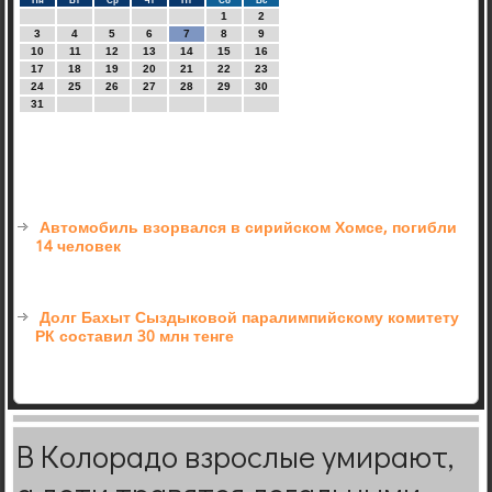
Пн
Вт
Ср
Чт
Пт
Сб
Вс
1
2
3
4
5
6
7
8
9
10
11
12
13
14
15
16
17
18
19
20
21
22
23
24
25
26
27
28
29
30
31
Автомобиль взорвался в сирийском Хомсе, погибли
14 человек
Долг Бахыт Сыздыковой паралимпийскому комитету
РК составил 30 млн тенге
В Колорадо взрослые умирают,