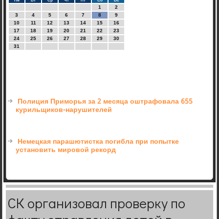
Пн
Вт
Ср
Чт
Пт
Сб
Вс
1
2
3
4
5
6
7
8
9
10
11
12
13
14
15
16
17
18
19
20
21
22
23
24
25
26
27
28
29
30
31
Полиция Приморья за 2 месяца оштрафовала 655
курильщиков-нарушителей
Немецкая парашютистка погибла при попытке
установить мировой рекорд
СК организовал проверку по