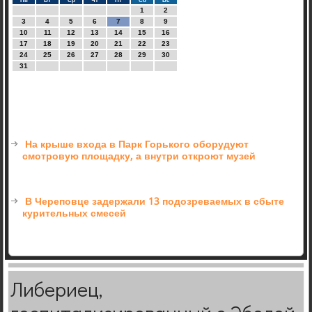
Пн
Вт
Ср
Чт
Пт
Сб
Вс
1
2
3
4
5
6
7
8
9
10
11
12
13
14
15
16
17
18
19
20
21
22
23
24
25
26
27
28
29
30
31
На крыше входа в Парк Горького оборудуют
смотровую площадку, а внутри откроют музей
В Череповце задержали 13 подозреваемых в сбыте
курительных смесей
Либериец,