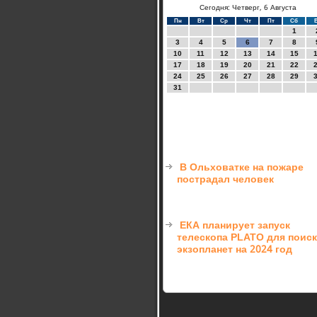
Сегодня: Четверг, 6 Августа
Пн
Вт
Ср
Чт
Пт
Сб
1
3
4
5
6
7
8
10
11
12
13
14
15
17
18
19
20
21
22
24
25
26
27
28
29
31
В Ольховатке на пожаре
пострадал человек
ЕКА планирует запуск
телескопа PLATO для поис
экзопланет на 2024 год