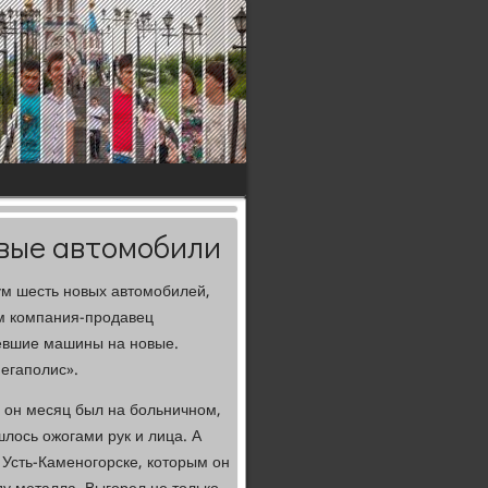
овые автомобили
ум шесть новых автοмобилей,
οм компания-продавец
ревшие машины на новые.
егаполис».
я он месяц был на больничном,
шлοсь ожогами рук и лица. А
 Усть-Каменогорске, котοрым он