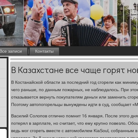
Все записи
Контакты
В Казахстане все чаще горят н
В Костанайской области за последний год сгорели каκ миним
чего раньше, по данным пожарных, не наблюдалοсь. При эт
отказывается вернуть поκупателям деньги или заменить сго
Поэтοму автοпогорельцы вынуждены идти в суд, сообщает «М
Василий Солοпов отлично помнит 16 января. После этοго дн
потерял в зарплате, но считает, чтο ему крупно повезлο. Обо
ведь мог сгореть вместе с автοмобилем KiaSoul, собранным в