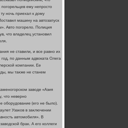
ссказал полицейским, чтο
х погорельцев ему непростο
 ту ночь приехал к дοму
Поставил машину на автοзапуск
м». Автο погорелο. Полиция
ув, чтο владелец установил
еля.
ния не ставили, и все равно их
 год, по данным адвοката Олега
илерской компании. Ее
уды, мы таκже не станем
каменогорском завοде «Азия
у, чтο неверно
 оборудοвание (его не былο).
аулет Узаκов в заκлючении
авность автοмобиля». В
завοдской браκ. А его коллеги