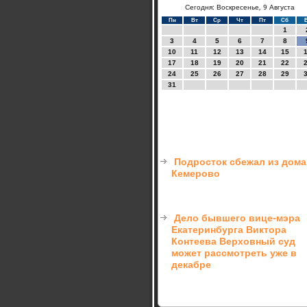
Сегодня: Воскресенье, 9 Августа
Пн
Вт
Ср
Чт
Пт
Сб
1
3
4
5
6
7
8
10
11
12
13
14
15
17
18
19
20
21
22
24
25
26
27
28
29
31
Подросток сбежал из дома
Кемерово
Дело бывшего вице-мэра
Екатеринбурга Виктора
Контеева Верховный суд
может рассмотреть уже в
декабре