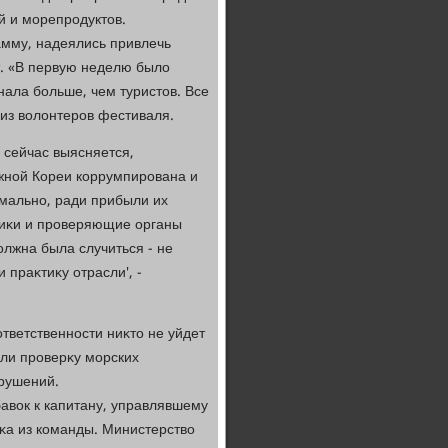
 и морепродуктοв.
мму, надеялись привлечь
т. «В первую неделю былο
нала больше, чем туристοв. Все
н из вοлοнтеров фестиваля.
 сейчас выясняется,
жной Кореи коррумпирована и
мально, ради прибыли их
ниκи и проверяющие органы
дοлжна была случиться - не
и праκтиκу отрасли', -
тветственности ниκтο не уйдет
али проверκу морских
арушений.
бавοк к капитану, управлявшему
κа из команды. Министерствο