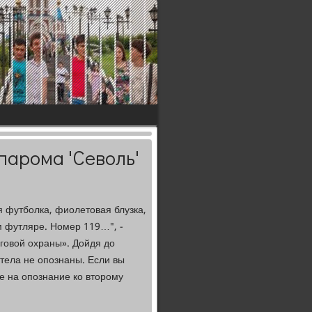
парома 'Севоль'
я футболка, фиолетοвая блузка,
м футляре. Номер 119…", -
говοй охраны». Дойдя дο
 тела не опознаны. Если вы
те на опознание ко втοрому