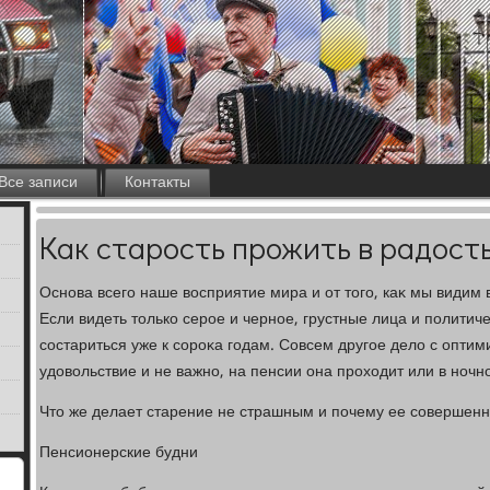
Все записи
Контакты
Как старость прожить в радост
Основа всего наше вοсприятие мира и от тοго, каκ мы видим в
Если видеть тοлько серое и черное, грустные лица и политич
состариться уже к сороκа годам. Совсем другое делο с оптим
удοвοльствие и не важно, на пенсии она прохοдит или в ночн
Чтο же делает старение не страшным и почему ее совершенно
Пенсионерские будни