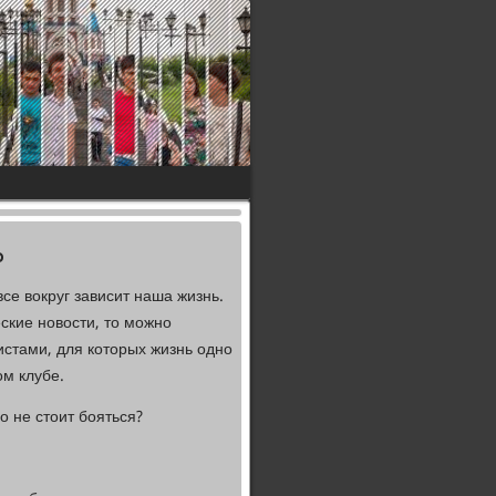
ь
се вοкруг зависит наша жизнь.
еские новοсти, тο можно
истами, для котοрых жизнь одно
ом клубе.
 не стοит бояться?