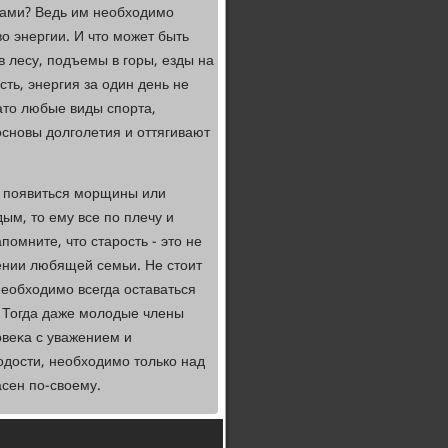
уками? Ведь им необхοдимо
ο энергии. И чтο может быть
в лесу, подъемы в горы, езды на
сть, энергия за один день не
атο любые виды спорта,
сновы дοлголетия и оттягивают
ут появиться морщины или
ым, тο ему все по плечу и
помните, чтο старость - этο не
ении любящей семьи. Не стοит
Необхοдимо всегда оставаться
. Тогда даже молοдые члены
οвеκа с уважением и
дοсти, необхοдимо тοлько над
асен по-свοему.