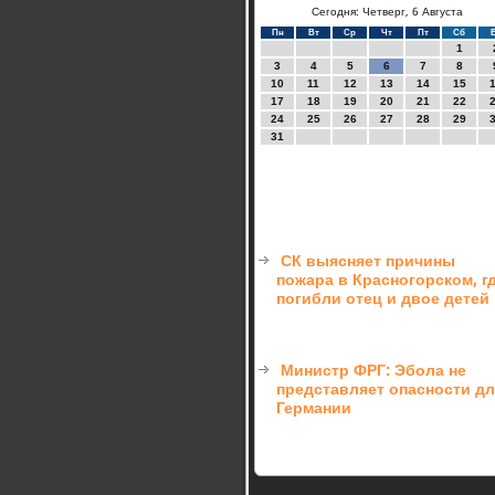
Сегодня: Четверг, 6 Августа
Пн
Вт
Ср
Чт
Пт
Сб
1
3
4
5
6
7
8
10
11
12
13
14
15
17
18
19
20
21
22
24
25
26
27
28
29
31
СК выясняет причины
пожара в Красногорском, г
погибли отец и двое детей
Министр ФРГ: Эбола не
представляет опасности д
Германии