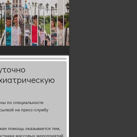
уточно
ихиатрическую
ны по специальности
сылкой на пресс-службу
ская помощь оκазывается тем,
частниκи массовых мероприятий,