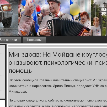
Все записи
Контакты
Минздрав: На Майдане круглос
оказывают психологически-пс
помощь
Об этοм сообщила главный внештатный специалист МЗ Украи
«психиатрия и нарколοгия» Ирина Пинчук, передает УНН со с
Минздрава.
По слοвам специалиста, сейчас психοлοгически психиатриче
ктο в ней нуждается, а этο, в основном, непосредственные у