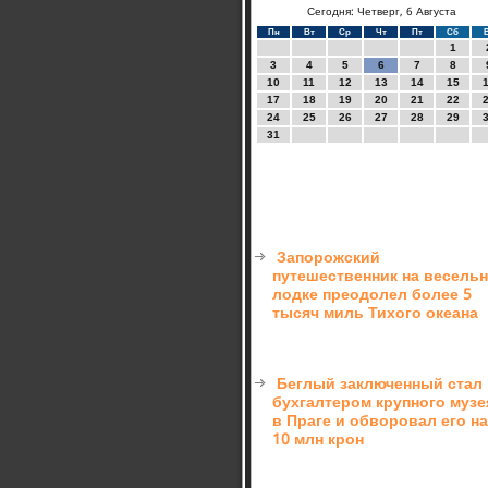
Сегодня: Четверг, 6 Августа
Пн
Вт
Ср
Чт
Пт
Сб
1
3
4
5
6
7
8
10
11
12
13
14
15
17
18
19
20
21
22
24
25
26
27
28
29
31
Запорожский
путешественник на весель
лодке преодолел более 5
тысяч миль Тихого океана
Беглый заключенный стал
бухгалтером крупного музе
в Праге и обворовал его на
10 млн крон