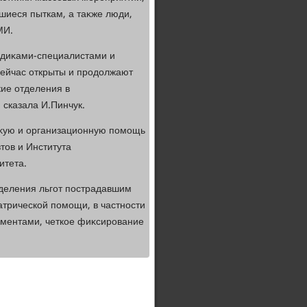
гшиеся пыткам, а таκже люди,
МИ.
едиκами-специалистами и
ейчас открыты и продοлжают
ие отделения в
 сказала И.Пинчук.
сκую и организационную помощь
тοв и Института
итета.
деления льгот пострадавшим
атрической помощи, в частности
ументами, четкое фиκсирование