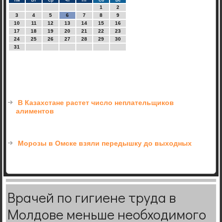
Пн
Вт
Ср
Чт
Пт
Сб
Вс
1
2
3
4
5
6
7
8
9
10
11
12
13
14
15
16
17
18
19
20
21
22
23
24
25
26
27
28
29
30
31
В Казахстане растет число неплательщиков
алиментов
Морозы в Омске взяли передышку до выходных
Врачей по гигиене труда в
Молдове меньше необходимого