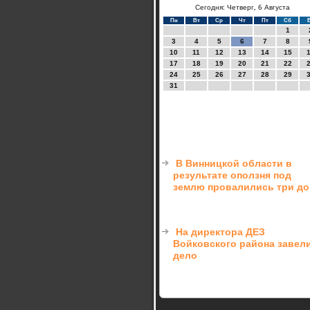
Сегодня: Четверг, 6 Августа
Пн
Вт
Ср
Чт
Пт
Сб
1
3
4
5
6
7
8
10
11
12
13
14
15
17
18
19
20
21
22
24
25
26
27
28
29
31
В Винницкой области в
результате оползня под
землю провалились три д
На директора ДЕЗ
Войковского района завел
дело