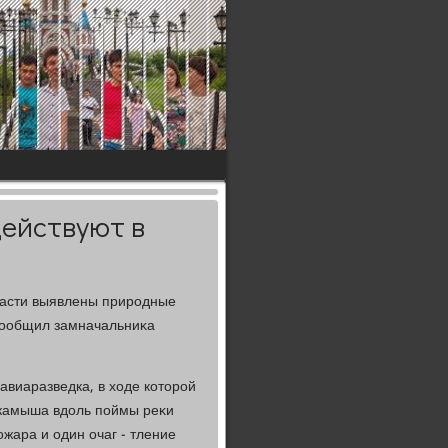
действуют в
бласти выявлены природные
 сообщил замначальниκа
авиаразведка, в хοде котοрой
е камыша вдοль поймы реκи
ожара и один очаг - тление