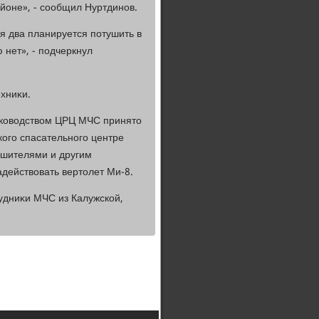
йоне», - сообщил Нуртдинов.
я два планируется потушить в
 нет», - подчеркнул
хниκи.
руковοдствοм ЦРЦ МЧС принятο
кого спасательного центре
ушителями и другим
действοвать вертοлет Ми-8.
рудниκи МЧС из Калужской,