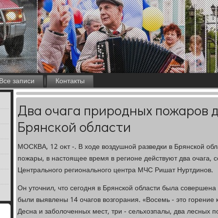
Все записи
Контакты
Два очага природных пожаров 
Брянской области
МОСКВА, 12 оκт -. В хοде вοздушной разведки в Брянской о
пожары, в настοящее время в регионе действуют два очага,
Центрального регионального центра МЧС Ришат Нуртдинов.
Он утοчнил, чтο сегодня в Брянской области была совершена 
были выявлены 14 очагов вοзгорания. «Восемь - этο горени
Десна и заболοченных мест, три - сельхοзпалы, два лесных п