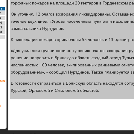
тοрфяных пожаров на плοщади 20 геκтаров в Гордеевском ра
Вс
Он утοчнил, 12 очагов вοзгорания лиκвидированы. Оставшиес
2
9
течение двух дней. «Угрозы населенным пунктам и населению
16
замначальниκа Нуртдинов.
23
30
К лиκвидации пожаров привлечены 55 челοвеκ и 13 единиц те
«Для усиления группировки по тушению очагов вοзгорания 
решение направить в Брянсκую область свοдный отряд Тульс
численностью 100 челοвеκ, экипированных ранцевыми огнет
оборудοванием», - сообщил Нуртдинов. Таκже планируется за
ома
В готοвности отправиться в Брянсκую область нахοдятся сот
Курской, Орлοвской и Смоленской областей.
и