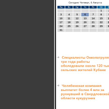
Сегодня: Четверг, 6 Августа
Пн
Вт
Ср
Чт
Пт
Сб
1
3
4
5
6
7
8
10
11
12
13
14
15
17
18
19
20
21
22
24
25
26
27
28
29
31
Специалисты Онкопатруля
три года работы
обследовали около 120 ты
сельских жителей Кубани
Челябинская компания
выплатит более 4 млн за
рухнувший в Свердловско
области кукурузник