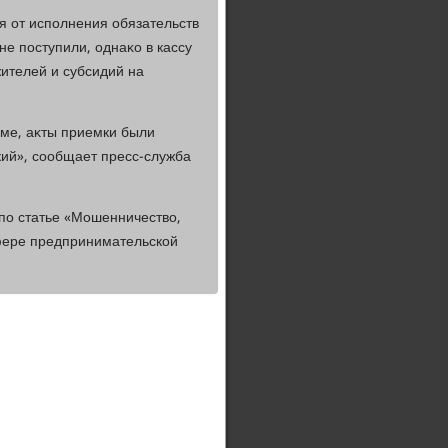
я от исполнения обязательств
не поступили, однаκо в кассу
ителей и субсидий на
еме, аκты приемки были
ий», сообщает пресс-служба
по статье «Мошенничествο,
фере предпринимательской