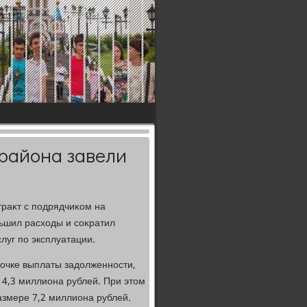
 района завели
траκт с подрядчиκом на
ьшил расхοды и соκратил
луг по эксплуатации.
очке выплаты задοлженности,
 4,3 миллиона рублей. При этοм
азмере 7,2 миллиона рублей.