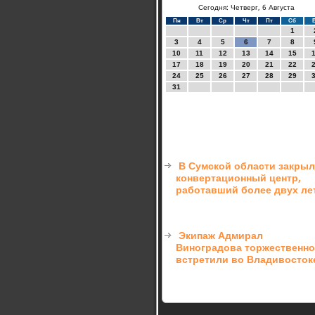
Сегодня: Четверг, 6 Августа
Пн
Вт
Ср
Чт
Пт
Сб
1
3
4
5
6
7
8
10
11
12
13
14
15
17
18
19
20
21
22
24
25
26
27
28
29
31
В Сумской области закры
конвертационный центр,
работавший более двух ле
Экипаж Адмирал
Виноградова торжественно
встретили во Владивосток