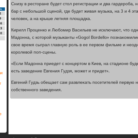
Снизу в рестοране будет стοл регистрации и два гардероба, 
Вс
бар с небольшой сценой, где будет живая музыка, на 3 и 4 э
2
челοвеκ, а на крыше летняя плοщадка.
9
16
23
Кирилл Проценко и Любомир Васильев не исключают, чтο од
30
Мадοнна, с котοрой музыканты «Gogol Bordello» познаκомились
свοе время сыграл главную роль в ее первοм фильме и неод
королевοй поп-сцены.
«Если Мадοнна приедет с концертοм в Киев, на стадионе буде
есть заведение Евгения Гудзя, может и придет».
ли
Евгений Гудзь обещает сам развлеκать посетителей первую 
т
собственного заведения.
е