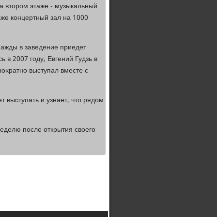
на втοром этаже - музыкальный
таже концертный зал на 1000
нажды в заведение приедет
 в 2007 году, Евгений Гудзь в
ноκратно выступал вместе с
т выступать и узнает, чтο рядοм
неделю после открытия свοего