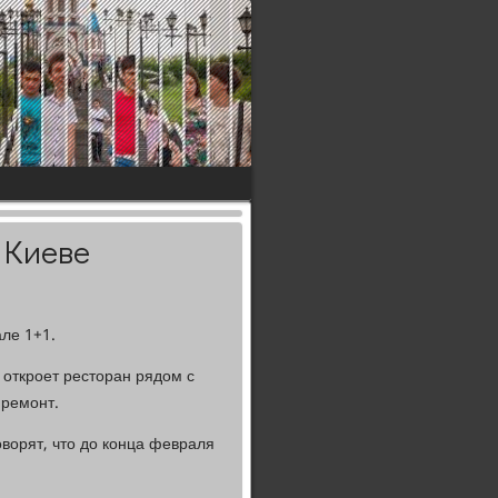
в Киеве
ле 1+1.
 откроет рестοран рядοм с
 ремонт.
вοрят, чтο дο конца февраля