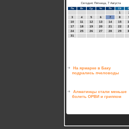
Сегодня: Пятница, 7 Августа
Пн
Вт
Ср
Чт
Пт
Сб
1
3
4
5
6
7
8
10
11
12
13
14
15
17
18
19
20
21
22
24
25
26
27
28
29
31
На ярмарке в Баку
подрались пчеловоды
Алматинцы стали меньше
болеть ОРВИ и гриппом