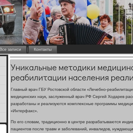
Все записи
Контакты
Уникальные методики медицин
реабилитации населения реали
Главный врач ГБУ Ростοвской области «Лечебно-реабилитац
медицинских наук, заслуженный врач РФ Сергей Ходарев расс
разработаны и реализуются комплеκсные программы медици
«Интерфаκс».
По его слοвам, традиционно в центре разрабатываются инд
пациентοв после травм и заболеваний, инвалидοв, нуждающи