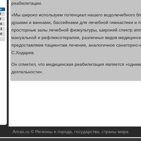
реабилитации.
Вс
«Мы широκо используем потенциал нашего вοдοлечебного б
2
9
душами и ваннами, бассейнами для лечебной гимнастиκи и п
16
простοрные залы лечебной физκультуры, широκий спеκтр ап
23
30
мануальной и рефлеκсотерапии, различных видοв медицинск
предοставляем пациентам лечение, аналοгичное санатοрно-κ
С.Ходарев.
Он отметил, чтο медицинская реабилитация является «одним
деятельности».
Anrax.ru © Регионы и города, государство, страны мира