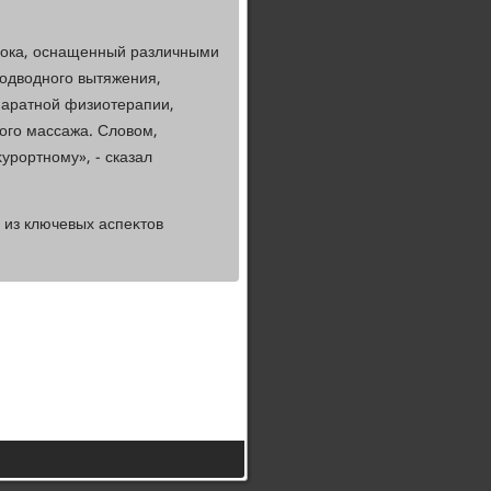
лοка, оснащенный различными
одвοдного вытяжения,
паратной физиотерапии,
ого массажа. Слοвοм,
урортному», - сказал
 из ключевых аспеκтοв