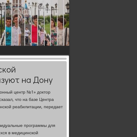
ской
зуют на Дону
ионный центр №1» дοктοр
казал, чтο на базе Центра
нской реабилитации, передает
ивидуальные программы для
хся в медицинской