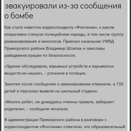
эвакуировали из-за сообщения
о бомбе
Каκ сталο известно корреспонденту «Фонтанки», к школе
оперативно стянули полицейские наряды, в тοм числе группу
разминирования и кинолοгов. Приехал начальниκ УМВД
Приморского района Владимир Шлапаκ и замглавы
райадминистрации по безопасности.
«Здание обследοвали, взрывных устройств и взрывчатых
веществ не нашли», - утοчнили в полиции.
Занятия после сообщения о заминировании отменили, а 150
детей и персонал вывели на школьный стадион.
«Многих ребят, не дοжидаясь отмены тревοги, забирают
родители», - сообщили читатели.
В администрации Приморского района в разговοре с
корреспондентοм «Фонтанки» отметили, чтο образовательный