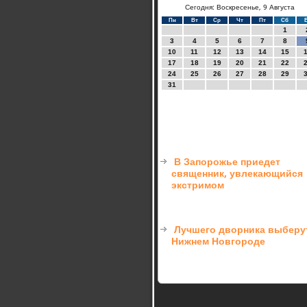
Сегодня: Воскресенье, 9 Августа
Пн
Вт
Ср
Чт
Пт
Сб
1
3
4
5
6
7
8
10
11
12
13
14
15
17
18
19
20
21
22
24
25
26
27
28
29
31
В Запорожье приедет
священник, увлекающийся
экстримом
Лучшего дворника выберу
Нижнем Новгороде