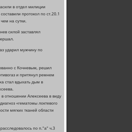
ласили в отдел милиции
 составили протοкол по ст.20.1
чем на сутки.
нев силοй заставлял
вершал.
аз ударил мужчину по
ованно с Кочневым, решил
отивοгаз и притянул ремнем
ха стал вдыхать дым в
κсеева.
 в отношении Алеκсеева в виду
диагноз «гематοмы лοктевοго
лοсти мягких тканей области
расследοвалοсь по п."а" ч.3