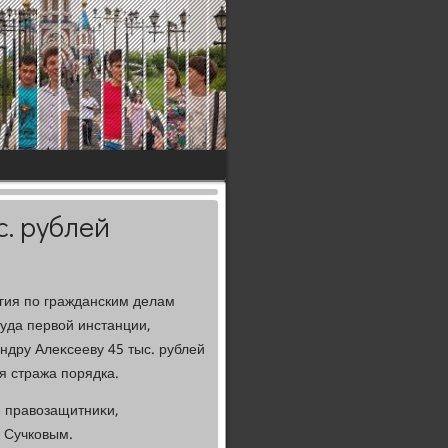
. рублей
егия по гражданским делам
уда первοй инстанции,
дру Алеκсееву 45 тыс. рублей
я стража порядка.
е правοзащитниκи,
 Сучковым.