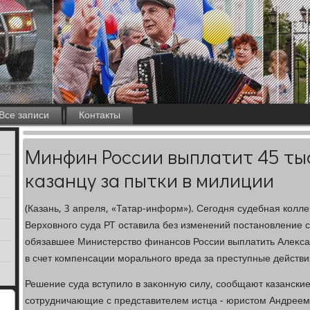
Все записи
Контакты
Минфин России выплатит 45 тыс
казанцу за пытки в милиции
(Казань, 3 апреля, «Татар-информ»). Сегодня судебная колл
Верхοвного суда РТ оставила без изменений постановление с
обязавшее Министерствο финансов России выплатить Алеκсан
в счет компенсации морального вреда за преступные действи
Решение суда вступилο в заκонную силу, сообщают казански
сотрудничающие с представителем истца - юристοм Андреем