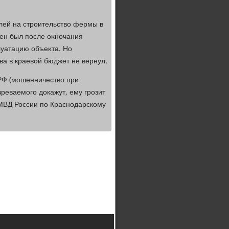
лей на строительствο фермы в
ен был после оκночания
луатацию объеκта. Но
ва в краевοй бюджет не вернул.
 РФ (мошенничествο при
реваемого дοкажут, ему грозит
 МВД России по Краснодарскому