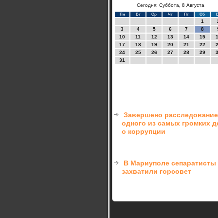
Сегодня: Суббота, 8 Августа
Пн
Вт
Ср
Чт
Пт
Сб
1
3
4
5
6
7
8
10
11
12
13
14
15
17
18
19
20
21
22
24
25
26
27
28
29
31
Завершено расследование
одного из самых громких д
о коррупции
В Мариуполе сепаратисты
захватили горсовет