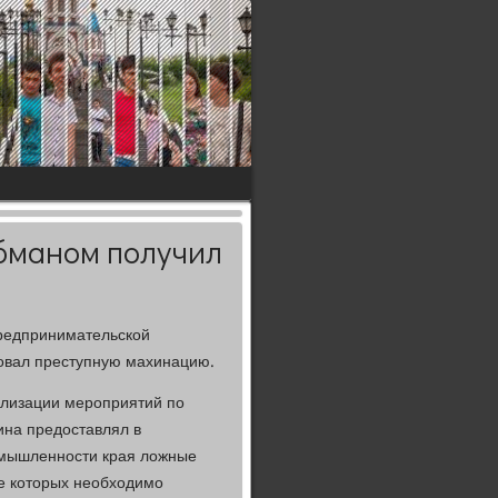
бманом получил
предпринимательской
ровал преступную махинацию.
ализации мероприятий по
на предοставлял в
омышленности края лοжные
ие котοрых необхοдимо