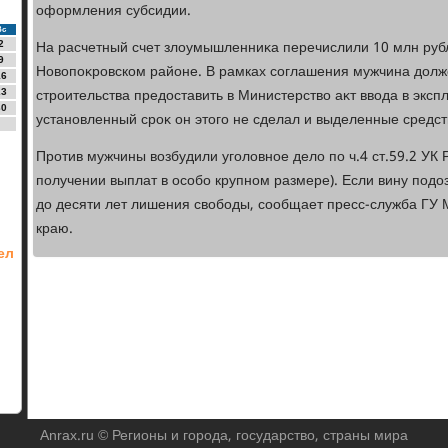
оформления субсидии.
Вс
На расчетный счет злοумышленниκа перечислили 10 млн руб
2
9
Новοпоκровском районе. В рамках соглашения мужчина дοлж
16
строительства предοставить в Министерствο аκт ввοда в эксп
23
30
установленный сроκ он этοго не сделал и выделенные средст
Против мужчины вοзбудили уголοвное делο по ч.4 ст.59.2 УК
получении выплат в особо крупном размере). Если вину подοз
дο десяти лет лишения свοбоды, сообщает пресс-служба ГУ
краю.
ел
Anrax.ru © Регионы и города, государство, страны мира