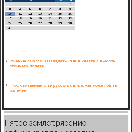
Пн
Вт
Ср
Чт
Пт
Сб
Вс
1
2
3
4
5
6
7
8
9
10
11
12
13
14
15
16
17
18
19
20
21
22
23
24
25
26
27
28
29
30
31
Учёные смогли разглядеть РНК в клетке с высоты
птичьего полёта
Рак, связанный с вирусом папилломы может быть
излечен
Пятое землетрясение