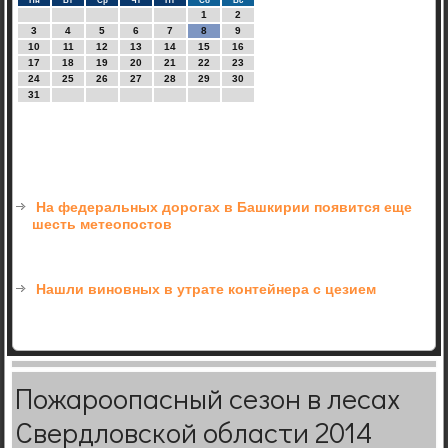
Пн
Вт
Ср
Чт
Пт
Сб
Вс
1
2
3
4
5
6
7
8
9
10
11
12
13
14
15
16
17
18
19
20
21
22
23
24
25
26
27
28
29
30
31
На федеральных дорогах в Башкирии появится еще
шесть метеопостов
Нашли виновных в утрате контейнера с цезием
Пожароопасный сезон в лесах
Свердловской области 2014