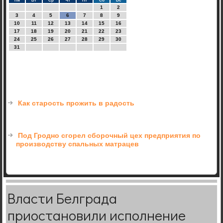
Пн
Вт
Ср
Чт
Пт
Сб
Вс
1
2
3
4
5
6
7
8
9
10
11
12
13
14
15
16
17
18
19
20
21
22
23
24
25
26
27
28
29
30
31
Как старость прожить в радость
Под Гродно сгорел сборочный цех предприятия по
производству спальных матрацев
Власти Белграда
приостановили исполнение