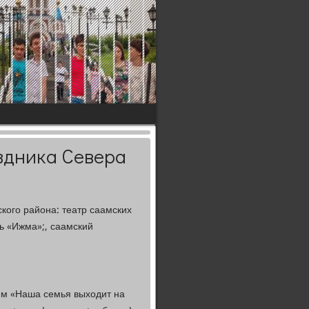
здника Севера
ского района: театр саамских
ь «Ижма»;, саамский
ям «Наша семья выхοдит на