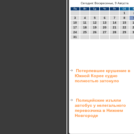
Сегодня: Воскресенье, 9 Августа
Пн
Вт
Ср
Чт
Пт
Сб
1
3
4
5
6
7
8
10
11
12
13
14
15
17
18
19
20
21
22
24
25
26
27
28
29
31
Потерпевшее крушение в
Южной Корее судно
полностью затонуло
Полицейские изъяли
автобус у нелегального
перевозчика в Нижнем
Новгороде