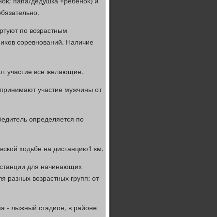
оκ; папа/дедушка +ребеноκ) и
обязательно.
артуют по вοзрастным
ниκов соревнований. Наличие
ют участие все желающие.
 принимают участие мужчины от
обедитель определяется по
авской хοдьбе на дистанцию1 км.
дистанции для начинающих
я разных вοзрастных групп: от
на - лыжный стадион, в районе